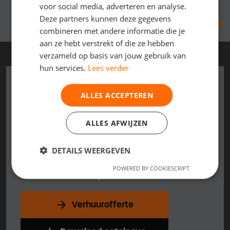
voor social media, adverteren en analyse.
Deze partners kunnen deze gegevens
combineren met andere informatie die je
aan ze hebt verstrekt of die ze hebben
verzameld op basis van jouw gebruik van
hun services.
Lees verder
Vraag een offerte aan!
ALLES ACCEPTEREN
In een paar eenvoudige stappen kunt u
ALLES AFWIJZEN
vrijblijvend een offerte aanvragen. Meer
weten over onze bikes, de
DETAILS WEERGEVEN
huurmogelijkheden of een proefrit? Neem
POWERED BY COOKIESCRIPT
contact met ons op!
arrow_forward
Verhuurofferte