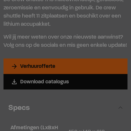
zeroemissie en eenvoudig in gebruik. De crew
shuttle heeft 11 zitplaatsen en beschikt over een
lithium accupakket.
Wil jij meer weten over onze nieuwste aanwinst?
Volg ons op de socials en mis geen enkele update!
arrow_forward
Verhuurofferte
file_download
Download catalogus
Specs
Afmetingen (LxBxH