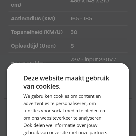
459 x 148 x 210
cm)
Actieradius (KM)
165 - 185
Topsnelheid (KM/U)
30
Oplaadtijd (Uren)
8
72V - input 220V /
Soort stekker
110V - 7,5kw
Deze website maakt gebruik
Soort accu/batterij
Lithium 72V 315AH
van cookies.
We gebruiken cookies om content en
advertenties te personaliseren, om
Accessoires
functies voor social media te bieden en
om ons websiteverkeer te analyseren.
Ook delen we informatie over jouw
gebruik van onze site met onze partners