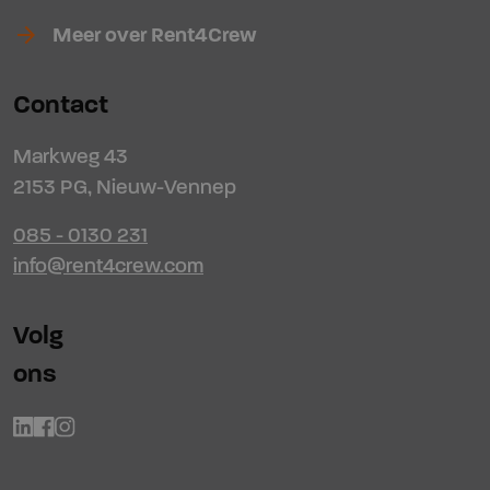
arrow_forward
Meer over Rent4Crew
Contact
Markweg 43
2153 PG, Nieuw-Vennep
085 - 0130 231
info@rent4crew.com
Volg
ons
Linkedin
Facebook
Instagram