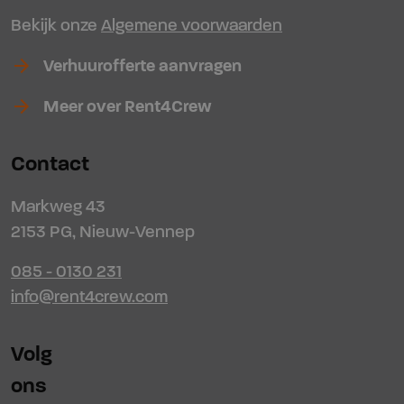
Bekijk onze
Algemene voorwaarden
arrow_forward
Verhuurofferte aanvragen
arrow_forward
Meer over Rent4Crew
Contact
Markweg 43
2153 PG, Nieuw-Vennep
085 - 0130 231
info@rent4crew.com
Volg
ons