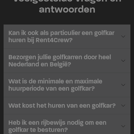
antwoorden
Kan ik ook als particulier een golfkar
huren bij Rent4Crew?
Bezorgen jullie golfkarren door heel
Nederland en België?
Wat is de minimale en maximale
huurperiode van een golfkar?
Wat kost het huren van een golfkar?
Heb ik een rijbewijs nodig om een
golfkar te besturen?