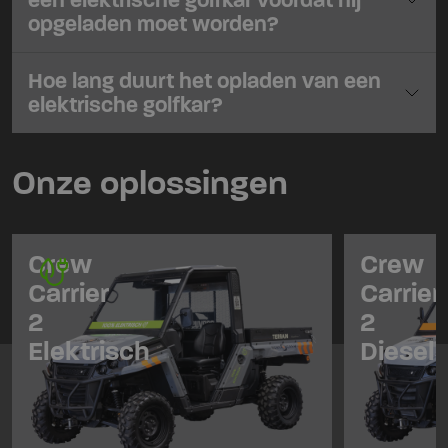
opgeladen moet worden?
Hoe lang duurt het opladen van een
elektrische golfkar?
Onze oplossingen
Crew
Crew
Carrier
Carrier
2
2
Elektrisch
Diesel